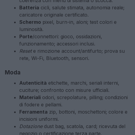
coerenza con menù di sistema o scocca.
Batteria
cicli, salute stimata, autonomia reale;
caricatore originale certificato.
Schermo
pixel, burn-in, aloni; test colori e
luminosità.
Porte
/connettori: gioco, ossidazioni,
funzionamento; accessori inclusi.
Reset
e rimozione account/antifurto; prova su
rete, Wi-Fi, Bluetooth, sensori.
Moda
Autenticità
etichette, marchi, seriali interni,
cuciture; confronto con misure ufficiali.
Materiali
odori, screpolature, pilling; condizioni
di fodere e pellami.
Ferramenta
zip, bottoni, moschettoni; colore e
incisioni uniformi.
Dotazione
dust bag, scatola, card; ricevuta del
negozio o certificazione terza parte.