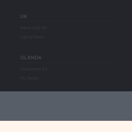
UK
News Hub UK
Lgbtq News
OLANDA
Investeren 24
NL Newz