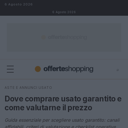
Salta al contenuto
6 Agosto 2026
6 Agosto 2026
⌕
⌕
×
ASTE E ANNUNCI USATO
Cerca
Dove comprare usato garantito e
come valutarne il prezzo
Guida essenziale per scegliere usato garantito: canali
affidabili, criteri di valutazione e checklist operative