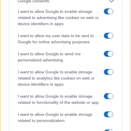
Google consents
tracce scritte
di accordi, messaggi, foto e
I want to allow Google to enable storage
ricevute. Se si compra da professionista, leggere
related to advertising like cookies on web or
condizioni di
garanzia legale
e politiche di recesso;
device identifiers in apps.
se da privato, formalizzare per iscritto lo stato
I want to allow my user data to be sent to
dichiarato.
Google for online advertising purposes.
La combinazione di canale affidabile, verifica
I want to allow Google to send me
personalized advertising.
documentale e valutazione oggettiva del bene crea
un perimetro di sicurezza replicabile. Con disciplina
I want to allow Google to enable storage
e controllo dei dettagli, l’usato garantito diventa
related to analytics like cookies on web or
device identifiers in apps.
una scelta efficiente, sostenibile e capace di offrire
qualità senza sorprese.
I want to allow Google to enable storage
related to functionality of the website or app.
I want to allow Google to enable storage
AUTORE
related to personalization.
Matteo Pellegrino