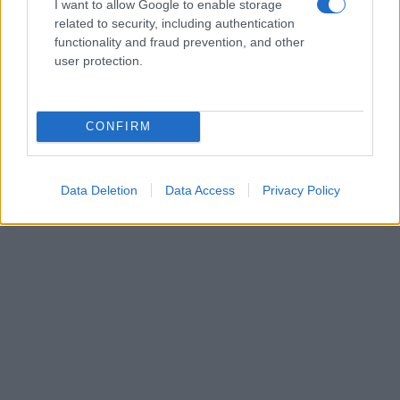
I want to allow Google to enable storage
Matteo Pellegrino ha organizzato una sfilata
related to security, including authentication
pop-up nei vicoli del Quartieri Spagnoli per
functionality and fraud prevention, and other
promuovere giovani designer; è editorialista
user protection.
moda che cura rubriche su artigianato e
tendenze locali. Nato a Napoli, conserva
bozze di pattern e appunti presi nelle sartorie
di via Toledo.
CONFIRM
Data Deletion
Data Access
Privacy Policy