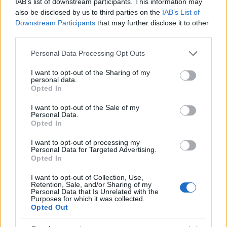
IAB’s list of downstream participants. This information may
provenienza, eventuali vizi. Verificare modalità di
also be disclosed by us to third parties on the
IAB’s List of
partecipazione, cauzione, scaglioni e
oneri
(diritti,
Downstream Participants
that may further disclose it to other
third parties.
imposte, trasporto, eventuale IVA). Valutare la
possibilità di visionare il lotto e stimare tempi di
Please note that this website/app uses one or more Google
Personal Data Processing Opt Outs
services and may gather and store information including but
liberazione
o ritiro. Fissare un tetto massimo che
not limited to your visit or usage behaviour. You may click to
I want to opt-out of the Sharing of my
includa tutte le spese e attenersi alla strategia
personal data.
grant or deny consent to Google and its third-party tags to
Opted In
senza rilanci impulsivi.
use your data for below specified purposes in below Google
consent section.
I want to opt-out of the Sale of my
Personal Data.
Negoziazione e tutela: dal primo
Opted In
contatto alla prova
I want to opt-out of processing my
Personal Data for Targeted Advertising.
Prima del pagamento, chiedere sempre un
test
Opted In
funzionale o una video-prova con verifica dei
I want to opt-out of Collection, Use,
seriali
. Negoziare sul valore dei difetti oggettivi e
Retention, Sale, and/or Sharing of my
Personal Data that Is Unrelated with the
sulla dotazione. Incontro in luogo sicuro, con check
Purposes for which it was collected.
Opted Out
list stampata; per articoli costosi, considerare un
acconto minimo e saldo dopo prova. Conservare