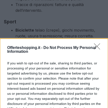
Tracce di riparazioni: fatture e qualità
dell’intervento.
Sport
Biciclette
telaio (crepe), giochi movimento,
ruote, usura trasmissione; misura corretta.
Sci
/snowboard: lamine, soletta, camber/rocker;
storia manutenzioni.
Offerteshopping.it -
Do Not Process My Personal
Information
Racchette
crepe, tensione corde, grip;
bilanciamento.
If you wish to opt-out of the sale, sharing to third parties, or
Caschi
e protezioni: data di produzione, impatti,
processing of your personal or sensitive information for
integrità imbottiture.
targeted advertising by us, please use the below opt-out
Accessori originali e compatibilità con ricambi.
section to confirm your selection. Please note that after your
opt-out request is processed you may continue seeing
Aste giudiziarie: come leggere perizie e
interest-based ads based on personal information utilized by
us or personal information disclosed to third parties prior to
costi
your opt-out. You may separately opt-out of the further
disclosure of your personal information by third parties on the
Studiare l’
di vendita e la
perizia
del bene: stato,