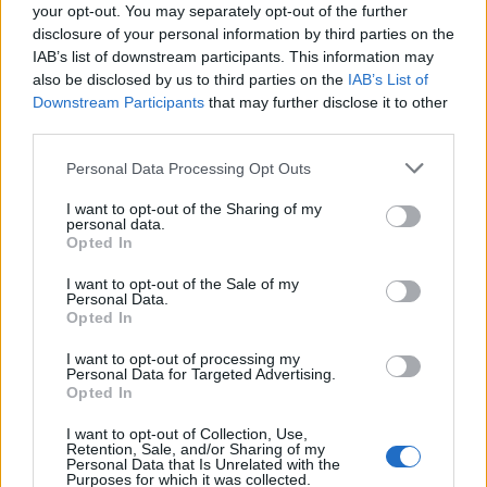
your opt-out. You may separately opt-out of the further
disclosure of your personal information by third parties on the
IAB’s list of downstream participants. This information may
also be disclosed by us to third parties on the
IAB’s List of
Downstream Participants
that may further disclose it to other
third parties.
Please note that this website/app uses one or more Google
Personal Data Processing Opt Outs
services and may gather and store information including but
not limited to your visit or usage behaviour. You may click to
I want to opt-out of the Sharing of my
personal data.
grant or deny consent to Google and its third-party tags to
Opted In
use your data for below specified purposes in below Google
consent section.
I want to opt-out of the Sale of my
Personal Data.
Opted In
Continua a leggere
I want to opt-out of processing my
Personal Data for Targeted Advertising.
Opted In
SCONTI E COUPON
I want to opt-out of Collection, Use,
Retention, Sale, and/or Sharing of my
Personal Data that Is Unrelated with the
Purposes for which it was collected.