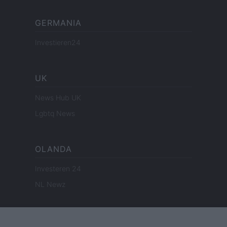
GERMANIA
Investieren24
UK
News Hub UK
Lgbtq News
OLANDA
Investeren 24
NL Newz