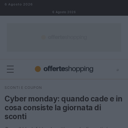
Salta al contenuto
6 Agosto 2026
6 Agosto 2026
⌕
⌕
×
SCONTI E COUPON
Cerca
Cyber monday: quando cade e in
cosa consiste la giornata di
sconti