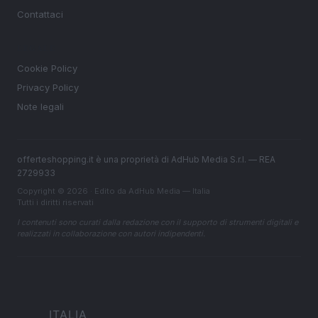
Contattaci
LEGALE
Cookie Policy
Privacy Policy
Note legali
offerteshopping.it è una proprietà di AdHub Media S.r.l. — REA
2729933
Copyright © 2026 · Edito da AdHub Media — Italia
Tutti i diritti riservati
I contenuti sono curati dalla redazione con il supporto di strumenti digitali e
realizzati in collaborazione con autori indipendenti.
ITALIA