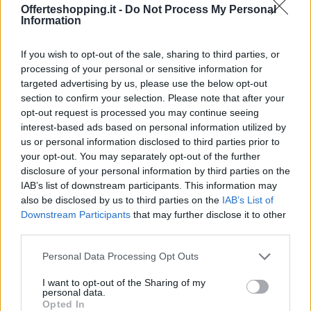
Offerteshopping.it -
Do Not Process My Personal
Information
If you wish to opt-out of the sale, sharing to third parties, or
processing of your personal or sensitive information for
targeted advertising by us, please use the below opt-out
section to confirm your selection. Please note that after your
opt-out request is processed you may continue seeing
interest-based ads based on personal information utilized by
us or personal information disclosed to third parties prior to
your opt-out. You may separately opt-out of the further
disclosure of your personal information by third parties on the
IAB’s list of downstream participants. This information may
also be disclosed by us to third parties on the
IAB’s List of
Downstream Participants
that may further disclose it to other
third parties.
Esempi classici: applicare il criterio al
Please note that this website/app uses one or more Google
quotidiano
Personal Data Processing Opt Outs
services and may gather and store information including but
not limited to your visit or usage behaviour. You may click to
I want to opt-out of the Sharing of my
Sull’elettronica di consumo, la
oscillazione
di
personal data.
grant or deny consent to Google and its third-party tags to
Opted In
prezzo è tipica: confrontare versioni precedenti