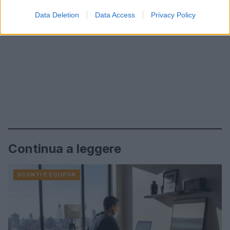
Data Deletion
Data Access
Privacy Policy
Continua a leggere
SCONTI E COUPON