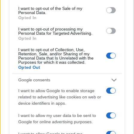
use your data for below specified purposes in below Google
spesso porta a un miglior rapporto
consent section.
I want to opt-out of the Sale of my
Personal Data.
prezzo/prestazioni. Per l’abbigliamento, i
resi
sono
Opted In
determinanti: una maglia scontata ma non
I want to opt-out of processing my
restituibile aumenta il rischio. Nei servizi in
Personal Data for Targeted Advertising.
Opted In
abbonamento, calcolare il costo totale su dodici
mesi evidenzia se il primo mese gratuito è solo una
I want to opt-out of Collection, Use,
Retention, Sale, and/or Sharing of my
leva psicologica. In ogni scenario, il confronto con
Personal Data that Is Unrelated with the
Purposes for which it was collected.
la media storica e la verifica delle condizioni fa
Opted Out
emergere il valore reale oltre la patina della
Google consents
promozione.
I want to allow Google to enable storage
Trasformare lo shopping in un processo
related to advertising like cookies on web or
device identifiers in apps.
consapevole significa leggere i numeri, non gli
slogan: con price history, alert ben calibrati, uso
I want to allow my user data to be sent to
accorto di codici e attenzione alle clausole, l’offerta
Google for online advertising purposes.
giusta si riconosce senza fretta e senza sorprese.
I want to allow Google to send me