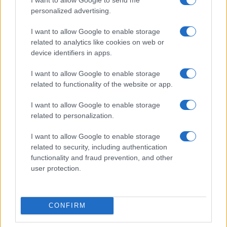
personalized advertising.
I want to allow Google to enable storage
AUTORE
related to analytics like cookies on web or
Davide Ferraro
device identifiers in apps.
Davide Ferraro, giornalista esperto di consumi
e commercio elettronico, analizza offerte e
I want to allow Google to enable storage
dinamiche dello shopping online aiutando i
related to functionality of the website or app.
lettori a riconoscere lo sconto reale dal
marketing; collabora da anni con guide all
I want to allow Google to enable storage
acquisto.
related to personalization.
I want to allow Google to enable storage
related to security, including authentication
functionality and fraud prevention, and other
user protection.
CONFIRM