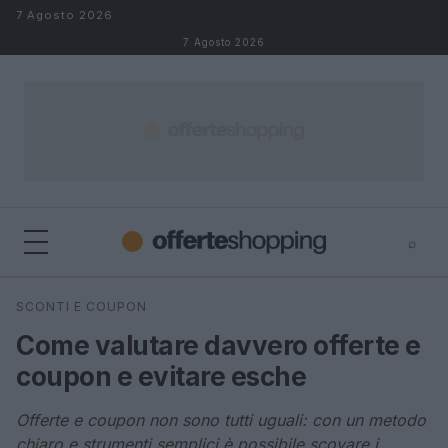
Salta al contenuto
7 Agosto 2026
7 Agosto 2026
⌕
⌕
×
SCONTI E COUPON
Cerca
Come valutare davvero offerte e
coupon e evitare esche
Offerte e coupon non sono tutti uguali: con un metodo
chiaro e strumenti semplici è possibile scovare i