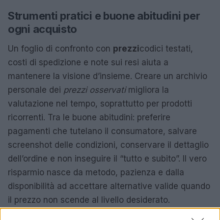
Strumenti pratici e buone abitudini per
ogni acquisto
Un foglio di confronto con
prezzi
codici testati,
costi di spedizione e note sui resi aiuta a
mantenere la visione d’insieme. Creare un archivio
personale dei
prezzi osservati
migliora la
valutazione nel tempo, soprattutto per prodotti
ricorrenti. Tra le buone abitudini: preferire
pagamenti che tutelano il consumatore, salvare
screenshot delle condizioni, conservare il dettaglio
dell’ordine e non inseguire il “tutto e subito”. Il vero
risparmio nasce da metodo, pazienza e dalla
disponibilità ad accettare alternative valide quando
il prezzo non scende al livello desiderato.