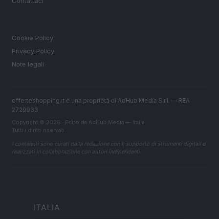
Contattaci
LEGALE
Cookie Policy
Privacy Policy
Note legali
offerteshopping.it è una proprietà di AdHub Media S.r.l. — REA
2729933
Copyright © 2026 · Edito da AdHub Media — Italia
Tutti i diritti riservati
I contenuti sono curati dalla redazione con il supporto di strumenti digitali e
realizzati in collaborazione con autori indipendenti.
ITALIA