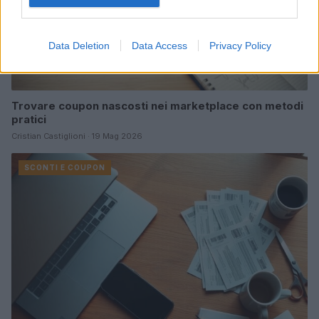
Data Deletion
Data Access
Privacy Policy
Trovare coupon nascosti nei marketplace con metodi
pratici
Cristian Castiglioni · 19 Mag 2026
SCONTI E COUPON