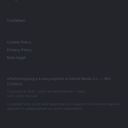
MAGAZINE
Contattaci
LEGALE
Cookie Policy
Privacy Policy
Note legali
offerteshopping.it è una proprietà di AdHub Media S.r.l. — REA
2729933
Copyright © 2026 · Edito da AdHub Media — Italia
Tutti i diritti riservati
I contenuti sono curati dalla redazione con il supporto di strumenti digitali e
realizzati in collaborazione con autori indipendenti.