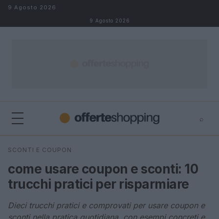
Salta al contenuto
9 Agosto 2026
9 Agosto 2026
⌕
⌕
×
SCONTI E COUPON
Cerca
come usare coupon e sconti: 10
trucchi pratici per risparmiare
Dieci trucchi pratici e comprovati per usare coupon e
sconti nella pratica quotidiana, con esempi concreti e