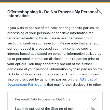
risparmio diventa concreto e ripetibile nella pratica
di ogni acquisto.
Offerteshopping.it -
Do Not Process My Personal
Information
If you wish to opt-out of the sale, sharing to third parties, or
AUTORE
processing of your personal or sensitive information for
Davide Ferraro
targeted advertising by us, please use the below opt-out
section to confirm your selection. Please note that after your
Davide Ferraro, giornalista esperto di consumi
opt-out request is processed you may continue seeing
e commercio elettronico, analizza offerte e
interest-based ads based on personal information utilized by
dinamiche dello shopping online aiutando i
us or personal information disclosed to third parties prior to
lettori a riconoscere lo sconto reale dal
your opt-out. You may separately opt-out of the further
marketing; collabora da anni con guide all
disclosure of your personal information by third parties on the
acquisto.
IAB’s list of downstream participants. This information may
also be disclosed by us to third parties on the
IAB’s List of
Downstream Participants
that may further disclose it to other
third parties.
Please note that this website/app uses one or more Google
Personal Data Processing Opt Outs
services and may gather and store information including but
not limited to your visit or usage behaviour. You may click to
I want to opt-out of the Sharing of my