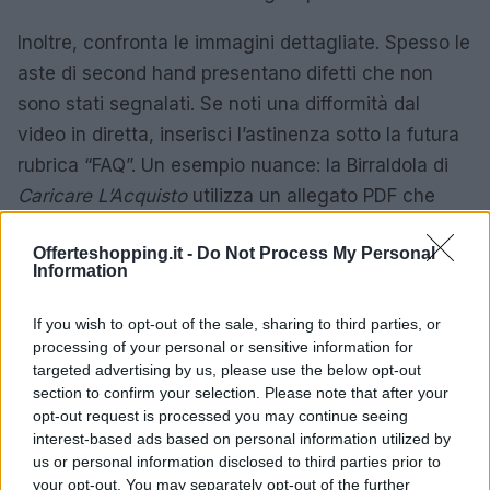
Inoltre, confronta le immagini dettagliate. Spesso le
aste di second hand presentano difetti che non
sono stati segnalati. Se noti una difformità dal
video in diretta, inserisci l’astinenza sotto la futura
rubrica “FAQ”. Un esempio nuance: la BirraIdola di
Caricare L’Acquisto
utilizza un allegato PDF che
conferma la fattibilità del reso entro 30 giorni. Se
Offerteshopping.it -
Do Not Process My Personal
l’informazione è solo sul comment, non accettare
Information
l’acquisto.
If you wish to opt-out of the sale, sharing to third parties, or
Infine, la gestione della posta elettronica è cruciale.
processing of your personal or sensitive information for
Molte aste gratuite offrono
promozioni segrete
;
targeted advertising by us, please use the below opt-out
section to confirm your selection. Please note that after your
assicurati di non perdere le offerte firanno. Se la
opt-out request is processed you may continue seeing
prima offerta ti fa salire a 240 €, seggi l’acquirente
interest-based ads based on personal information utilized by
che ha una disputa legale per la violazione di diritti
us or personal information disclosed to third parties prior to
your opt-out. You may separately opt-out of the further