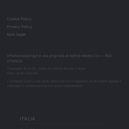
LEGALE
Cookie Policy
Privacy Policy
Note legali
offerteshopping.it è una proprietà di AdHub Media S.r.l. — REA
2729933
Copyright © 2026 · Edito da AdHub Media — Italia
Tutti i diritti riservati
I contenuti sono curati dalla redazione con il supporto di strumenti digitali e
realizzati in collaborazione con autori indipendenti.
ITALIA