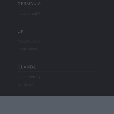
GERMANIA
Investieren24
UK
News Hub UK
Lgbtq News
OLANDA
Investeren 24
NL Newz