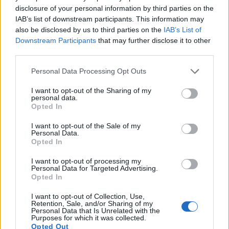
di proprietà.
disclosure of your personal information by third parties on the
IAB’s list of downstream participants. This information may
also be disclosed by us to third parties on the
IAB’s List of
Downstream Participants
that may further disclose it to other
AUTORE
third parties.
Davide Ferraro
Davide Ferraro, giornalista esperto di consumi
Please note that this website/app uses one or more Google
Personal Data Processing Opt Outs
e commercio elettronico, analizza offerte e
services and may gather and store information including but
dinamiche dello shopping online aiutando i
not limited to your visit or usage behaviour. You may click to
I want to opt-out of the Sharing of my
personal data.
lettori a riconoscere lo sconto reale dal
grant or deny consent to Google and its third-party tags to
Opted In
marketing; collabora da anni con guide all
use your data for below specified purposes in below Google
acquisto.
consent section.
I want to opt-out of the Sale of my
Personal Data.
Opted In
I want to opt-out of processing my
Personal Data for Targeted Advertising.
Opted In
I want to opt-out of Collection, Use,
Retention, Sale, and/or Sharing of my
Personal Data that Is Unrelated with the
Purposes for which it was collected.
Opted Out