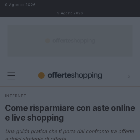
Salta al contenuto
9 Agosto 2026
9 Agosto 2026
⌕
⌕
×
INTERNET
Cerca
Come risparmiare con aste online
e live shopping
Una guida pratica che ti porta dal confronto tra offerte
a dolci strategie di offerta