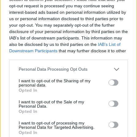
opt-out request is processed you may continue seeing
interest-based ads based on personal information utilized by
us or personal information disclosed to third parties prior to
your opt-out. You may separately opt-out of the further
disclosure of your personal information by third parties on the
IAB’s list of downstream participants. This information may
also be disclosed by us to third parties on the
IAB’s List of
Downstream Participants
that may further disclose it to other
third parties.
Please note that this website/app uses one or more Google
Personal Data Processing Opt Outs
services and may gather and store information including but
Valutare sconti reali su TV ed elettronica: guida
not limited to your visit or usage behaviour. You may click to
I want to opt-out of the Sharing of my
personal data.
pratica
grant or deny consent to Google and its third-party tags to
Opted In
Davide Ferraro · 19 Lug 2026
use your data for below specified purposes in below Google
consent section.
I want to opt-out of the Sale of my
Personal Data.
TV ED ELETTRONICA
Opted In
I want to opt-out of processing my
Personal Data for Targeted Advertising.
Opted In