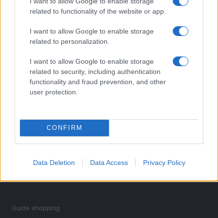
I want to allow Google to enable storage
3
Come calcolare la percentuale di diminuzione della
related to functionality of the website or app.
popolazione
4
Pizzo online: come scegliere, abbinare e risparmiare al
I want to allow Google to enable storage
meglio
related to personalization.
5
Come impostare il Bluetooth su iPhone
I want to allow Google to enable storage
related to security, including authentication
functionality and fraud prevention, and other
user protection.
CONFIRM
Le migliori offerte, sconti e coupon. Guide shopping,
Data Deletion
Data Access
Privacy Policy
orari negozi e viaggi convenienti.
SEZIONI
Guide shopping