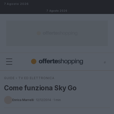
Salta al contenuto
7 Agosto 2026
7 Agosto 2026
⌕
⌕
×
GUIDE
›
TV ED ELETTRONICA
Cerca
Come funziona Sky Go
Enrica Marrelli
·
12/12/2014
· 1 min