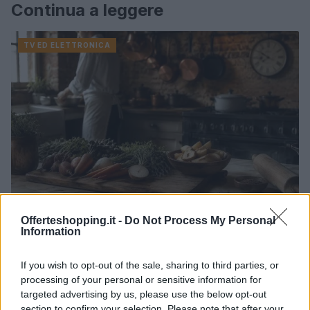
Continua a leggere
TV ED ELETTRONICA
Offerteshopping.it -
Do Not Process My Personal
Information
Come decidere tra riparazione e sostituzione di TV
ed elettronica
If you wish to opt-out of the sale, sharing to third parties, or
Cristian Castiglioni · 2 Ago 2026
processing of your personal or sensitive information for
targeted advertising by us, please use the below opt-out
TV ED ELETTRONICA
section to confirm your selection. Please note that after your