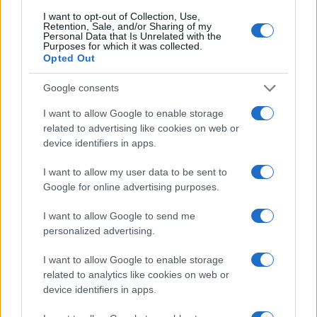
I want to opt-out of Collection, Use,
Retention, Sale, and/or Sharing of my
Personal Data that Is Unrelated with the
Purposes for which it was collected.
Opted Out
Google consents
I want to allow Google to enable storage
Calendario acquisti TV, audio e PC: come centrare il
related to advertising like cookies on web or
prezzo
device identifiers in apps.
Davide Ferraro · 19 Lug 2026
I want to allow my user data to be sent to
Google for online advertising purposes.
PIÙ LETTI
I want to allow Google to send me
personalized advertising.
1
Visualizzare su Facebook foto dove una persona è
I want to allow Google to enable storage
taggata
related to analytics like cookies on web or
2
Come creare campagne sconti efficaci per ecommerce
device identifiers in apps.