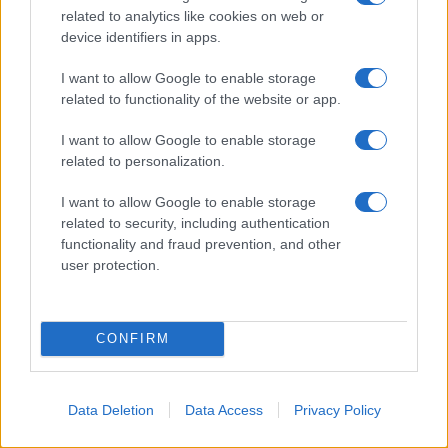
related to analytics like cookies on web or
Live shopping: come valutare qualità, prezzo e valore
device identifiers in apps.
reale
Davide Ferraro · 8 Ago 2026
I want to allow Google to enable storage
related to functionality of the website or app.
GUIDE SHOPPING
I want to allow Google to enable storage
related to personalization.
I want to allow Google to enable storage
related to security, including authentication
functionality and fraud prevention, and other
user protection.
CONFIRM
Guida completa al second hand: marketplace,
Data Deletion
Data Access
Privacy Policy
mercatini e cura capi
Davide Ferraro · 8 Ago 2026