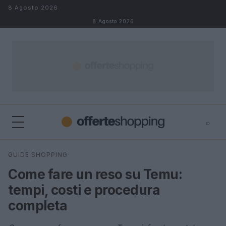
Salta al contenuto
8 Agosto 2026
8 Agosto 2026
⌕
⌕
×
GUIDE SHOPPING
Cerca
Come fare un reso su Temu:
tempi, costi e procedura
completa