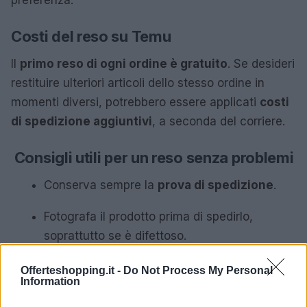
preferenza.
Costi del reso su Temu
Il
primo reso di ogni ordine è gratuito
. Se desideri
restituire ulteriori articoli dello stesso ordine in
momenti diversi, potrebbero essere applicati
costi
di spedizione aggiuntivi
, a seconda del corriere.
Consigli utili per un reso senza problemi
Conserva sempre la
prova di spedizione
.
Fotografa il prodotto prima di spedirlo,
soprattutto se è difettoso.
Fai attenzione ai
tempi
: hai fino a
90 giorni
Offerteshopping.it -
Do Not Process My Personal
Information
per iniziare la procedura.