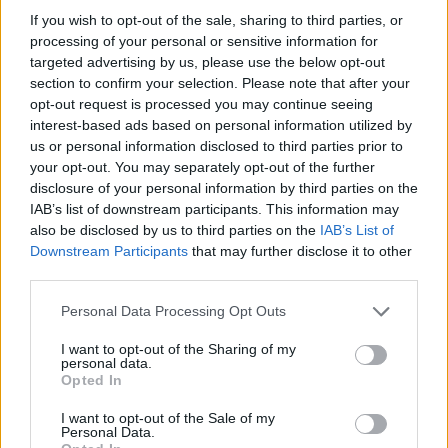
Prima di cercare il prezzo, definire il
fabbisogno
If you wish to opt-out of the sale, sharing to third parties, or
processing of your personal or sensitive information for
sostituire basici usurati, coprire un vuoto (ad
targeted advertising by us, please use the below opt-out
esempio abito versatile) o migliorare il comfort con
section to confirm your selection. Please note that after your
materiali più freschi. Usare filtri per taglia, materiale
opt-out request is processed you may continue seeing
interest-based ads based on personal information utilized by
e colore, poi ordinare per
rilevanza
invece che per
us or personal information disclosed to third parties prior to
sconto massimo, così da mantenere qualità e
your opt-out. You may separately opt-out of the further
coerenza. Confrontare 2-3 alternative per ogni
disclosure of your personal information by third parties on the
IAB’s list of downstream participants. This information may
ruolo del guardaroba evita duplicati.
also be disclosed by us to third parties on the
IAB’s List of
Downstream Participants
that may further disclose it to other
Controllare sempre foto in luce naturale, dettagli di
third parties.
cuciture e
carta prodotto
(composizione,
Please note that this website/app uses one or more Google
Personal Data Processing Opt Outs
manutenzione, misure). Prediligere capi lavabili a
services and may gather and store information including but
casa per un’estate senza complicazioni. Inserire nel
not limited to your visit or usage behaviour. You may click to
I want to opt-out of the Sharing of my
personal data.
grant or deny consent to Google and its third-party tags to
budget una piccola quota per eventuali micro-
Opted In
use your data for below specified purposes in below Google
ritocchi sartoriali consente di trasformare un buon
consent section.
I want to opt-out of the Sale of my
affare in un capo davvero su misura. Il risparmio
Personal Data.