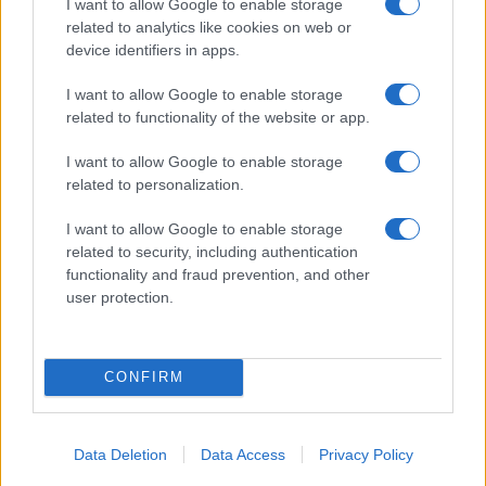
I want to allow Google to enable storage
sandali con cinturini regolabili e plantare sagomato
related to analytics like cookies on web or
garantiscono stabilità. Un piccolo kit di cura
device identifiers in apps.
(spazzola, panno, spray igienizzante delicato)
I want to allow Google to enable storage
prolunga la vita dei capi e preserva il valore
related to functionality of the website or app.
dell’acquisto.
I want to allow Google to enable storage
Con un approccio misurato alle
taglie
un’analisi
related to personalization.
consapevole dei
tessuti
e una gestione rigorosa
I want to allow Google to enable storage
dei
resi
i saldi online diventano uno strumento per
related to security, including authentication
comporre outfit estivi coerenti, leggeri e pronti a
functionality and fraud prevention, and other
user protection.
molteplici contesti, massimizzando qualità e
funzionalità senza appesantire la valigia.
CONFIRM
AUTORE
Davide Ferraro
Data Deletion
Data Access
Privacy Policy
Davide Ferraro, giornalista esperto di consumi