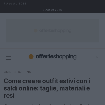
Salta al contenuto
7 Agosto 2026
7 Agosto 2026
⌕
⌕
×
GUIDE SHOPPING
Cerca
Come creare outfit estivi con i
saldi online: taglie, materiali e
resi