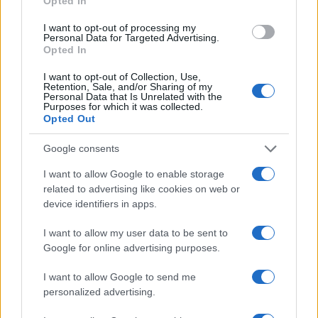
Opted In
reale è acquistare ciò che si indossa spesso.
I want to opt-out of processing my
Personal Data for Targeted Advertising.
Approfondimenti utili e casi particolari
Opted In
Per chi ha stature fuori standard, privilegiare brand
I want to opt-out of Collection, Use,
Retention, Sale, and/or Sharing of my
con linee
petite
o
tall
e schede misure dettagliate;
Personal Data that Is Unrelated with the
Purposes for which it was collected.
i capi con spalline regolabili, vita elastica o cinture
Opted Out
integrate offrono margine di adattamento. In climi
Google consents
molto umidi, valutare tessuti a trama aerata e capi
non aderenti per favorire il
ricambio d’aria
. Chi ha
I want to allow Google to enable storage
related to advertising like cookies on web or
pelle sensibile può preferire fibre naturali non
device identifiers in apps.
trattate e cuciture piatte per evitare sfregamenti.
I want to allow my user data to be sent to
Per calzature estive, verificare lunghezza interna in
Google for online advertising purposes.
centimetri,
piantare
e materiali della suola: pelle o
I want to allow Google to send me
microfibra traspirante limitano il surriscaldamento.
personalized advertising.
Nel mare o in città con pavimentazioni irregolari,