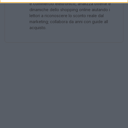
e commercio elettronico, analizza offerte e
dinamiche dello shopping online aiutando i
lettori a riconoscere lo sconto reale dal
marketing; collabora da anni con guide all
acquisto.