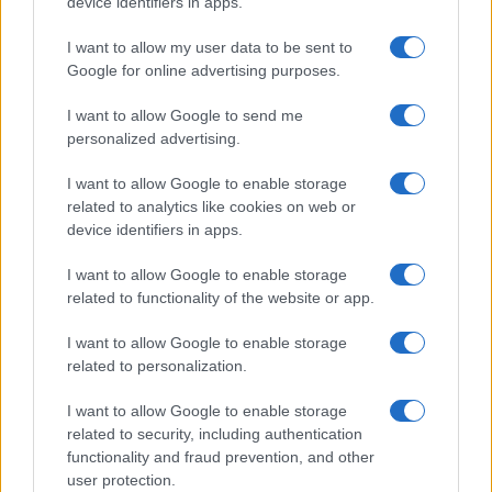
device identifiers in apps.
strutturata che premia pianificazione, chiarezza e
integrazione tra e-commerce e punto vendita. Chi
I want to allow my user data to be sent to
compra ottiene controllo e velocità; chi vende
Google for online advertising purposes.
ottimizza flussi, margini e fidelizzazione. In un
I want to allow Google to send me
centro commerciale, dove servizi e negozi
personalized advertising.
convivono, il click&collect esprime il meglio quando
I want to allow Google to enable storage
ogni passaggio è pensato per ridurre frizioni e
related to analytics like cookies on web or
valorizzare il tempo di tutti.
device identifiers in apps.
I want to allow Google to enable storage
related to functionality of the website or app.
AUTORE
Davide Ferraro
I want to allow Google to enable storage
related to personalization.
Davide Ferraro, giornalista esperto di consumi
e commercio elettronico, analizza offerte e
I want to allow Google to enable storage
dinamiche dello shopping online aiutando i
related to security, including authentication
lettori a riconoscere lo sconto reale dal
functionality and fraud prevention, and other
marketing; collabora da anni con guide all
user protection.
acquisto.