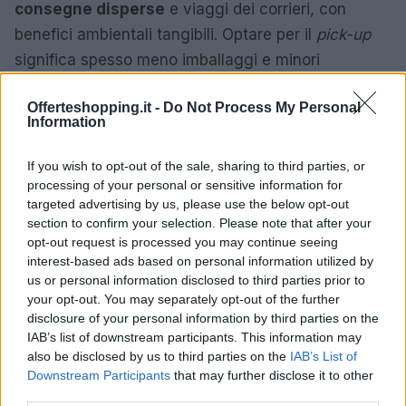
consegne disperse
e viaggi dei corrieri, con
benefici ambientali tangibili. Optare per il
pick-up
significa spesso meno imballaggi e minori
emissioni indirette. Sul fronte della produttività
Offerteshopping.it -
Do Not Process My Personal
personale, il cliente combina il ritiro con altre
Information
commissioni in centro commerciale, risparmiando
spostamenti separati. Gestori e retailer, a loro volta,
If you wish to opt-out of the sale, sharing to third parties, or
processing of your personal or sensitive information for
pianificano meglio il personale nei momenti di
targeted advertising by us, please use the below opt-out
affluenza. Quando slot, comunicazioni e stock sono
section to confirm your selection. Please note that after your
allineati, il click&collect diventa uno strumento
opt-out request is processed you may continue seeing
interest-based ads based on personal information utilized by
stabile per abbattere tempi morti e sprechi,
us or personal information disclosed to third parties prior to
mantenendo la convenienza del prezzo online.
your opt-out. You may separately opt-out of the further
disclosure of your personal information by third parties on the
Approfondimenti ed eccezioni: quando
IAB’s list of downstream participants. This information may
also be disclosed by us to third parties on the
IAB’s List of
cambiare tattica
Downstream Participants
that may further disclose it to other
third parties.
Esistono casi in cui conviene optare per la