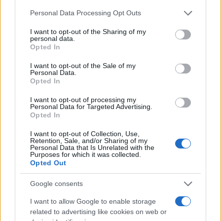
spedizione a domicilio: articoli molto ingombranti,
Please note that this website/app uses one or more Google
Personal Data Processing Opt Outs
services and may gather and store information including but
prodotti su misura
con tempi di preparazione
not limited to your visit or usage behaviour. You may click to
I want to opt-out of the Sharing of my
lunghi, o ordini che richiedono assistenza tecnica
personal data.
grant or deny consent to Google and its third-party tags to
Opted In
pre-consegna. In altri contesti, locker self-service
use your data for below specified purposes in below Google
consent section.
garantiscono maggiore discrezione o orari estesi,
I want to opt-out of the Sale of my
Personal Data.
risultando più adatti di un banco tradizionale. Se le
Opted In
politiche di reso
prevedono ispezioni complesse,
I want to opt-out of processing my
può essere utile fissare un appuntamento dedicato
Personal Data for Targeted Advertising.
Opted In
per evitare soste prolungate. La regola generale
resta scegliere la modalità che minimizza attriti:
I want to opt-out of Collection, Use,
Retention, Sale, and/or Sharing of my
trasparenza sui costi, slot realistici e strumenti di
Personal Data that Is Unrelated with the
Purposes for which it was collected.
prova taglie ben curati portano a un’esperienza
Opted Out
coerente e prevedibile.
Google consents
Combinare prezzi online, ritiro in store e resi rapidi
I want to allow Google to enable storage
non è solo una scorciatoia di comodo: è una pratica
related to advertising like cookies on web or