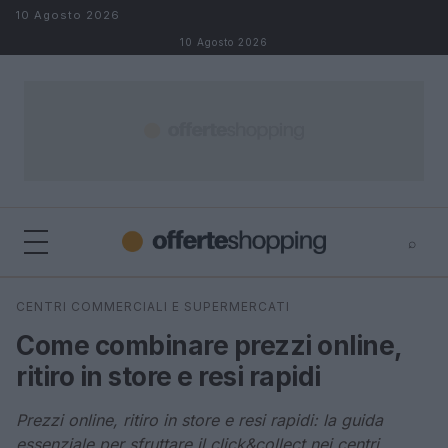
Salta al contenuto
10 Agosto 2026
10 Agosto 2026
⌕
⌕
×
CENTRI COMMERCIALI E SUPERMERCATI
Cerca
Come combinare prezzi online,
ritiro in store e resi rapidi
Prezzi online, ritiro in store e resi rapidi: la guida
essenziale per sfruttare il click&collect nei centri