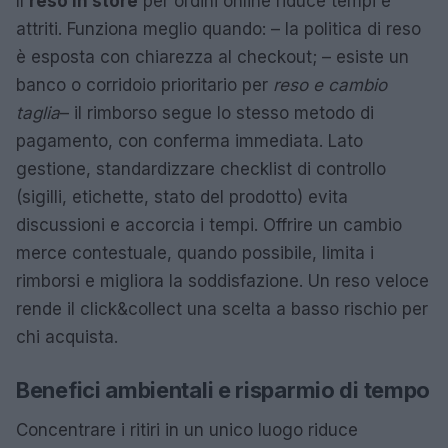
Il
reso in store
per ordini online riduce tempi e
attriti. Funziona meglio quando: – la politica di reso
è esposta con chiarezza al checkout; – esiste un
banco o corridoio prioritario per
reso e cambio
taglia
– il rimborso segue lo stesso metodo di
pagamento, con conferma immediata. Lato
gestione, standardizzare checklist di controllo
(sigilli, etichette, stato del prodotto) evita
discussioni e accorcia i tempi. Offrire un cambio
merce contestuale, quando possibile, limita i
rimborsi e migliora la soddisfazione. Un reso veloce
rende il click&collect una scelta a basso rischio per
chi acquista.
Benefici ambientali e risparmio di tempo
Concentrare i ritiri in un unico luogo riduce