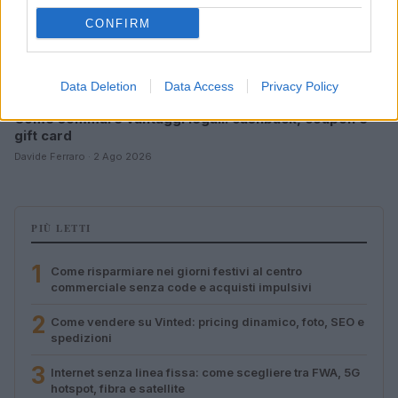
CONFIRM
Data Deletion
Data Access
Privacy Policy
Come sommare vantaggi legali: cashback, coupon e
gift card
Davide Ferraro · 2 Ago 2026
PIÙ LETTI
1
Come risparmiare nei giorni festivi al centro
commerciale senza code e acquisti impulsivi
2
Come vendere su Vinted: pricing dinamico, foto, SEO e
spedizioni
3
Internet senza linea fissa: come scegliere tra FWA, 5G
hotspot, fibra e satellite