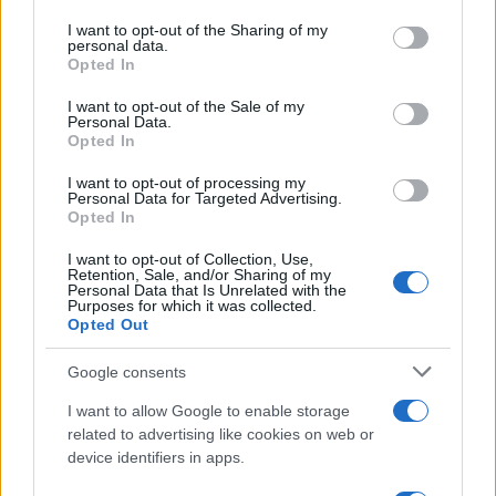
services and may gather and store information including but
GUIDE SHOPPING
not limited to your visit or usage behaviour. You may click to
I want to opt-out of the Sharing of my
personal data.
grant or deny consent to Google and its third-party tags to
Opted In
use your data for below specified purposes in below Google
consent section.
I want to opt-out of the Sale of my
Personal Data.
Opted In
I want to opt-out of processing my
Personal Data for Targeted Advertising.
Opted In
I want to opt-out of Collection, Use,
Retention, Sale, and/or Sharing of my
Personal Data that Is Unrelated with the
Purposes for which it was collected.
Opted Out
Come risparmiare nei giorni festivi al centro
commerciale senza code e acquisti impulsivi
Google consents
Davide Ferraro · 6 Ago 2026
I want to allow Google to enable storage
GUIDE SHOPPING
related to advertising like cookies on web or
device identifiers in apps.