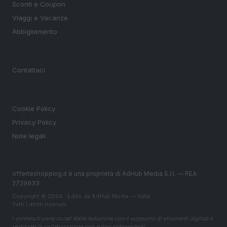
Sconti e Coupon
Viaggi e Vacanze
Abbigliamento
MAGAZINE
Contattaci
LEGALE
Cookie Policy
Privacy Policy
Note legali
offerteshopping.it è una proprietà di AdHub Media S.r.l. — REA
2729933
Copyright © 2026 · Edito da AdHub Media — Italia
Tutti i diritti riservati
I contenuti sono curati dalla redazione con il supporto di strumenti digitali e
realizzati in collaborazione con autori indipendenti.