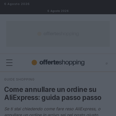
Salta al contenuto
6 Agosto 2026
6 Agosto 2026
⌕
⌕
×
GUIDE SHOPPING
Cerca
Come annullare un ordine su
AliExpress: guida passo passo
Se ti stai chiedendo come fare reso AliExpress, o
annullare un ordine in arrivo sei nel posto giusto.