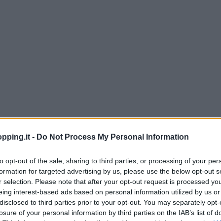
pping.it -
Do Not Process My Personal Information
prezzano la possiblità di vendere anche online
to opt-out of the sale, sharing to third parties, or processing of your per
 raggiungere acquirenti superando ogni barriera
formation for targeted advertising by us, please use the below opt-out s
mmerce è attivo h24 ed accessibile da ogni area
r selection. Please note that after your opt-out request is processed y
a Internet. Così aumentano anche le persone
eing interest-based ads based on personal information utilized by us or
disclosed to third parties prior to your opt-out. You may separately opt-
isto che le categorie merceologiche disponibili
losure of your personal information by third parties on the IAB’s list of