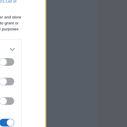
B’s List of
er and store
to grant or
ed purposes