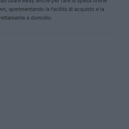
o ad usare eBay anche per fare la spesa online
n, sperimentando la facilità di acquisto e la
direttamente a domcilio.