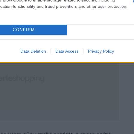
re con le forze dell’ordine locali, federali e
cation functionality and fraud prevention, and other user protection.
possibili gli acquirenti che decidono di fare
CONFIRM
Data Deletion
Data Access
Privacy Policy