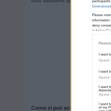
sono vastissime, quasi infinite…
participants
Downstream 
Please note
information 
deny consent
in below Go
Persona
I want t
Opted 
I want t
Opted 
I want 
Advertis
Opted 
I want t
Come si può acquistare su eBa
of my P
was col