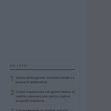
PIÙ LETTI
1
Guida all’acquisto: ricondizionato vs
nuovo in elettronica
2
Come risparmiare nei giorni festivi al
centro commerciale senza code e
acquisti impulsivi
Come vendere su Vinted: pricing