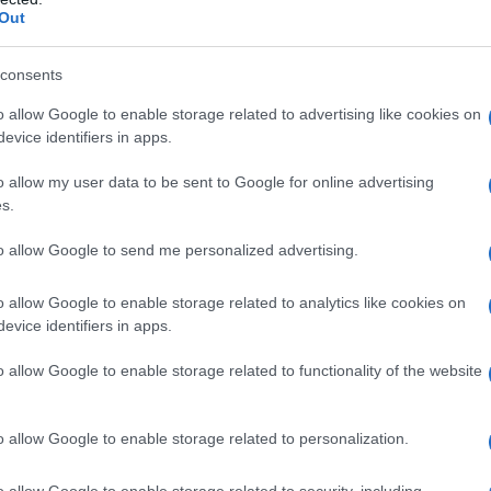
Out
zon, eBay,
Wish
, AliBaba, Zalando e tanti altri, ma
anti possono aprire una
vetrina virtuale
sul loro
consents
i loro ordini e commentare non solo la qualità
o allow Google to enable storage related to advertising like cookies on
 e la puntualità dei venditori stessi. Più i
evice identifiers in apps.
rine verranno sponsorizzate e promosse da eBay.
o allow my user data to be sent to Google for online advertising
s.
 per gli
acquisti online
su eBay sono davvero
to allow Google to send me personalized advertising.
carpe
e
accessori,
sezioni
nche articoli inerenti l’intrattenimento come
o allow Google to enable storage related to analytics like cookies on
ttronica;
ancora si possono acquistare
libri,
evice identifiers in apps.
veicoli come auto e moto, gioielli, ecc…
o allow Google to enable storage related to functionality of the website
fferte speciali, promozioni di negzianti
o allow Google to enable storage related to personalization.
zia eBay”
e poi c’è spiegato che eBay Inc. ha
 Protection (GAP)
per promuovere l’uso sicuro
o allow Google to enable storage related to security, including