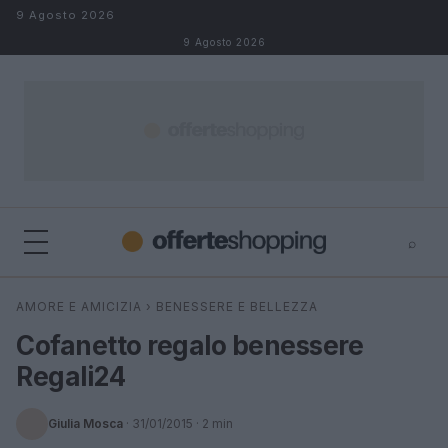
Salta al contenuto
9 Agosto 2026
9 Agosto 2026
⌕
⌕
×
AMORE E AMICIZIA
›
BENESSERE E BELLEZZA
Cerca
Cofanetto regalo benessere
Regali24
Giulia Mosca
·
31/01/2015
· 2 min