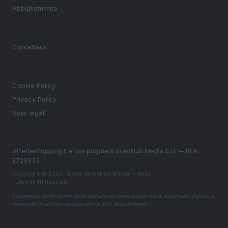
Abbigliamento
MAGAZINE
Contattaci
LEGALE
Cookie Policy
Privacy Policy
Note legali
offerteshopping.it è una proprietà di AdHub Media S.r.l. — REA
2729933
Copyright © 2026 · Edito da AdHub Media — Italia
Tutti i diritti riservati
I contenuti sono curati dalla redazione con il supporto di strumenti digitali e
realizzati in collaborazione con autori indipendenti.