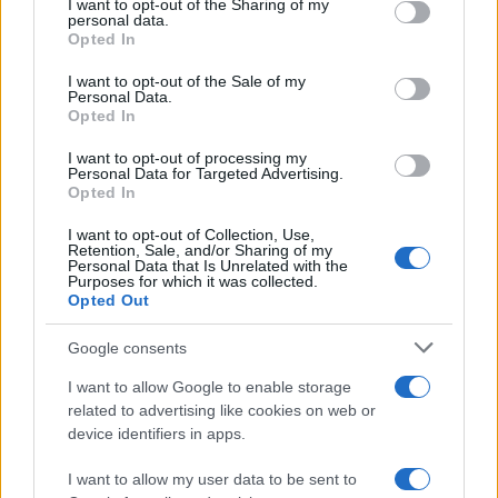
not limited to your visit or usage behaviour. You may click to
I want to opt-out of the Sharing of my
personal data.
grant or deny consent to Google and its third-party tags to
Opted In
use your data for below specified purposes in below Google
consent section.
I want to opt-out of the Sale of my
Personal Data.
Opted In
I want to opt-out of processing my
Personal Data for Targeted Advertising.
Opted In
Giffoni Film Festival 2026: Sara Assicurazioni
I want to opt-out of Collection, Use,
Promuove la Sicurezza Stradale tra i Giovani
Retention, Sale, and/or Sharing of my
Personal Data that Is Unrelated with the
Cristian Castiglioni · 17 Lug 2026
Purposes for which it was collected.
Opted Out
AMORE E AMICIZIA
Google consents
I want to allow Google to enable storage
related to advertising like cookies on web or
device identifiers in apps.
I want to allow my user data to be sent to