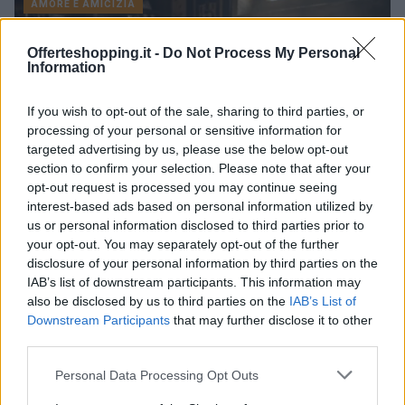
AMORE E AMICIZIA
Offerteshopping.it -
Do Not Process My Personal
Information
If you wish to opt-out of the sale, sharing to third parties, or
processing of your personal or sensitive information for
targeted advertising by us, please use the below opt-out
section to confirm your selection. Please note that after your
opt-out request is processed you may continue seeing
interest-based ads based on personal information utilized by
us or personal information disclosed to third parties prior to
your opt-out. You may separately opt-out of the further
Trasferimenti estivi: tutte le novità del calciomercato
disclosure of your personal information by third parties on the
italiano
IAB’s list of downstream participants. This information may
Davide Ferraro · 24 Lug 2026
also be disclosed by us to third parties on the
IAB’s List of
Downstream Participants
that may further disclose it to other
AMORE E AMICIZIA
third parties.
Please note that this website/app uses one or more Google
Personal Data Processing Opt Outs
services and may gather and store information including but