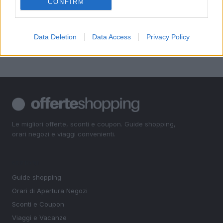
4
Anello di fidanzamento Tiffany o Cartier: consigli
CONFIRM
5
Regali di Natale per fidanzato: i migliori pensieri
Data Deletion
Data Access
Privacy Policy
Le migliori offerte, sconti e coupon. Guide shopping,
orari negozi e viaggi convenienti.
SEZIONI
Guide shopping
Orari di Apertura Negozi
Sconti e Coupon
Viaggi e Vacanze