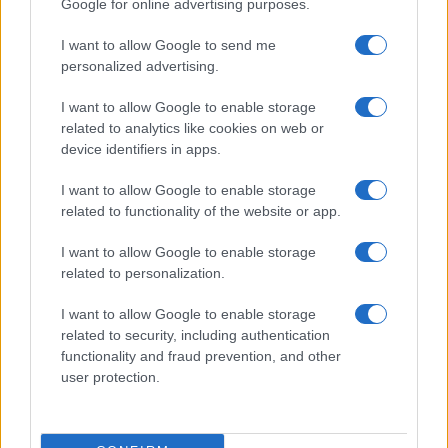
Google for online advertising purposes.
I want to allow Google to send me
personalized advertising.
I want to allow Google to enable storage
Perché le amicizie profonde sono fondamentali nella
related to analytics like cookies on web or
vita adulta
device identifiers in apps.
Matteo Pellegrino · 10 Lug 2026
I want to allow Google to enable storage
related to functionality of the website or app.
PIÙ LETTI
I want to allow Google to enable storage
related to personalization.
1
Trasferimenti estivi: tutte le novità del calciomercato
italiano
I want to allow Google to enable storage
related to security, including authentication
2
Idee regalo Feltrinelli per lui San Valentino 2015
functionality and fraud prevention, and other
user protection.
3
Sconti Palermo per cena per due persone in barca a
vela