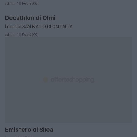
admin · 16 Feb 2010
Decathlon di Olmi
ORARI DI APERTURA NEGOZI
Località: SAN BIAGIO DI CALLALTA
admin · 16 Feb 2010
Emisfero di Silea
ORARI DI APERTURA NEGOZI