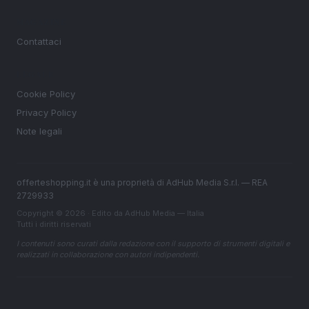
MAGAZINE
Contattaci
LEGALE
Cookie Policy
Privacy Policy
Note legali
offerteshopping.it è una proprietà di AdHub Media S.r.l. — REA
2729933
Copyright © 2026 · Edito da AdHub Media — Italia
Tutti i diritti riservati
I contenuti sono curati dalla redazione con il supporto di strumenti digitali e
realizzati in collaborazione con autori indipendenti.