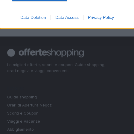
5
Euronics Point di Vittorio Veneto
Data Deletion
Data Access
Privacy Policy
Le migliori offerte, sconti e coupon. Guide shopping,
orari negozi e viaggi convenienti.
SEZIONI
Guide shopping
Orari di Apertura Negozi
Sconti e Coupon
Viaggi e Vacanze
Abbigliamento