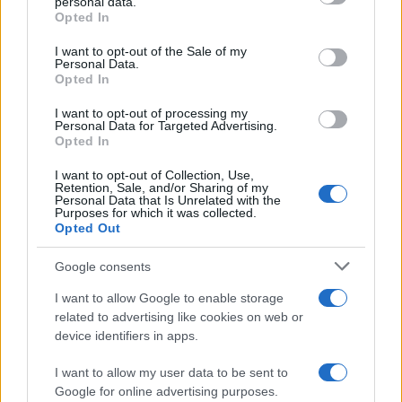
personal data.
grant or deny consent to Google and its third-party tags to
Opted In
Euronics Point di Motta
use your data for below specified purposes in below Google
ORARI DI APERTURA NEGOZI
consent section.
I want to opt-out of the Sale of my
Località: MOTTA DI LIVENZA
Personal Data.
Opted In
admin · 16 Feb 2010
I want to opt-out of processing my
1
2
→
Personal Data for Targeted Advertising.
Opted In
I want to opt-out of Collection, Use,
Retention, Sale, and/or Sharing of my
Personal Data that Is Unrelated with the
Purposes for which it was collected.
Opted Out
Google consents
I want to allow Google to enable storage
related to advertising like cookies on web or
device identifiers in apps.
I want to allow my user data to be sent to
Google for online advertising purposes.