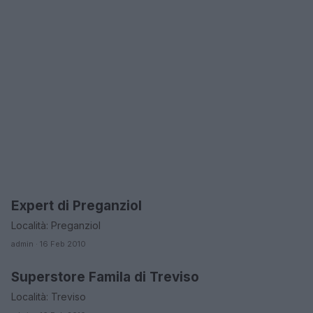
Expert di Preganziol
ORARI DI APERTURA NEGOZI
Località: Preganziol
admin · 16 Feb 2010
Superstore Famila di Treviso
ORARI DI APERTURA NEGOZI
Località: Treviso