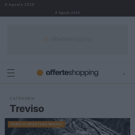
Salta al contenuto
8 Agosto 2026
8 Agosto 2026
⌕
⌕
×
Cerca
CATEGORIA
Treviso
ORARI DI APERTURA NEGOZI