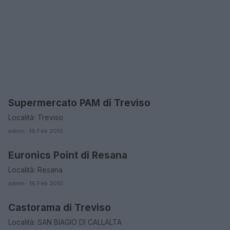
Supermercato PAM di Treviso
ORARI DI APERTURA NEGOZI
Località: Treviso
admin · 16 Feb 2010
Euronics Point di Resana
ORARI DI APERTURA NEGOZI
Località: Resana
admin · 16 Feb 2010
Castorama di Treviso
ORARI DI APERTURA NEGOZI
Località: SAN BIAGIO DI CALLALTA