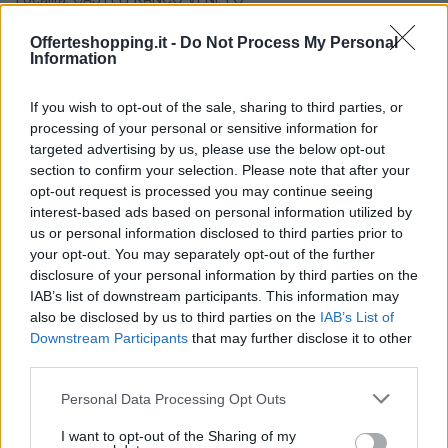
admin · 16 Feb 2010
Offerteshopping.it -
Do Not Process My Personal
Information
Famila di Conegliano
ORARI DI APERTURA NEGOZI
Località: Conegliano
If you wish to opt-out of the sale, sharing to third parties, or
processing of your personal or sensitive information for
admin · 16 Feb 2010
targeted advertising by us, please use the below opt-out
section to confirm your selection. Please note that after your
Marco Polo di Conegliano
ORARI DI APERTURA NEGOZI
opt-out request is processed you may continue seeing
Località: Conegliano
interest-based ads based on personal information utilized by
admin · 16 Feb 2010
us or personal information disclosed to third parties prior to
your opt-out. You may separately opt-out of the further
Centro Commerciale Al Centro
disclosure of your personal information by third parties on the
ORARI DI APERTURA NEGOZI
IAB’s list of downstream participants. This information may
Località: MARENO DI PIAVE
also be disclosed by us to third parties on the
IAB’s List of
admin · 16 Feb 2010
Downstream Participants
that may further disclose it to other
third parties.
Centro Luna
ORARI DI APERTURA NEGOZI
Please note that this website/app uses one or more Google
Personal Data Processing Opt Outs
Località: MONTEBELLUNA
services and may gather and store information including but
admin · 16 Feb 2010
not limited to your visit or usage behaviour. You may click to
I want to opt-out of the Sharing of my