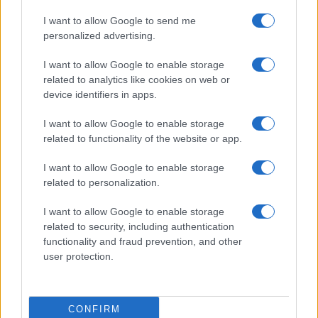
I want to allow Google to send me
personalized advertising.
I want to allow Google to enable storage
related to analytics like cookies on web or
device identifiers in apps.
I want to allow Google to enable storage
related to functionality of the website or app.
TOP IN TREVISO
I want to allow Google to enable storage
related to personalization.
1
Centro Distribuzione Moda Mazzorato
I want to allow Google to enable storage
related to security, including authentication
2
Centro Commerciale I Giardini del Sole
functionality and fraud prevention, and other
user protection.
3
Expert Castelfranco Veneto
4
Parco Commerciale “Shopping Day”
CONFIRM