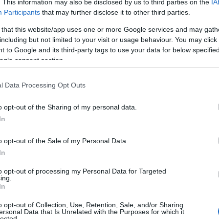
. This information may also be disclosed by us to third parties on the
IA
Participants
that may further disclose it to other third parties.
 that this website/app uses one or more Google services and may gath
including but not limited to your visit or usage behaviour. You may click 
Supermercato PAM di Padova San
ORARI DI APERTURA NEGOZI
 to Google and its third-party tags to use your data for below specifi
Carlo
ogle consent section.
Località: Padova
admin · 16 Feb 2010
l Data Processing Opt Outs
Centro Commerciale Piazza Grande
o opt-out of the Sharing of my personal data.
ORARI DI APERTURA NEGOZI
In
Località: PIOVE DI SACCO
admin · 16 Feb 2010
o opt-out of the Sale of my Personal Data.
In
to opt-out of processing my Personal Data for Targeted
ing.
In
o opt-out of Collection, Use, Retention, Sale, and/or Sharing
ersonal Data that Is Unrelated with the Purposes for which it
lected.