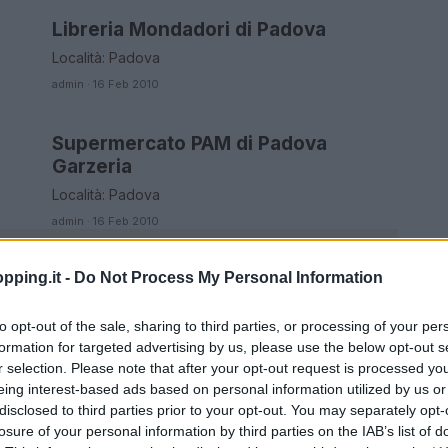
Libreria Mondadori di Padova
ORARI DI APERTURA NEGOZI
Località: Padova
admin · 16 Feb 2010
Supermercato PAM di Padova
ORARI DI APERTURA NEGOZI
Garzeria
Località: Padova
admin · 16 Feb 2010
pping.it -
Do Not Process My Personal Information
to opt-out of the sale, sharing to third parties, or processing of your per
formation for targeted advertising by us, please use the below opt-out s
r selection. Please note that after your opt-out request is processed y
eing interest-based ads based on personal information utilized by us or
disclosed to third parties prior to your opt-out. You may separately opt-
losure of your personal information by third parties on the IAB’s list of