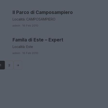
Il Parco di Camposampiero
ORARI DI APERTURA NEGOZI
Località: CAMPOSAMPIERO
admin · 16 Feb 2010
Famila di Este – Expert
ORARI DI APERTURA NEGOZI
Località: Este
admin · 16 Feb 2010
1
2
→