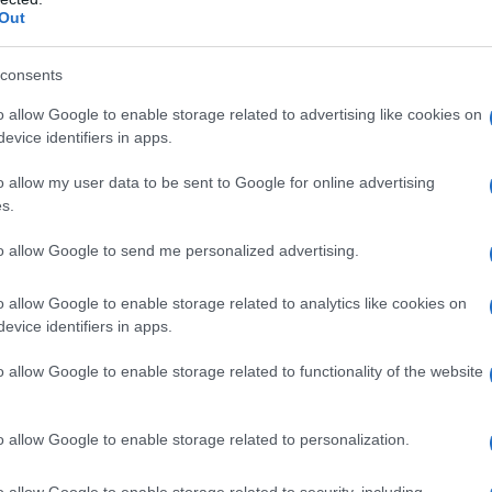
Out
consents
o allow Google to enable storage related to advertising like cookies on
evice identifiers in apps.
o allow my user data to be sent to Google for online advertising
s.
to allow Google to send me personalized advertising.
Famila di San Martino di Lupari
ORARI DI APERTURA NEGOZI
o allow Google to enable storage related to analytics like cookies on
Località: San Martino di Lupari
evice identifiers in apps.
admin · 16 Feb 2010
o allow Google to enable storage related to functionality of the website
Centro acquisti Salata
ORARI DI APERTURA NEGOZI
o allow Google to enable storage related to personalization.
Località: SELVAZZANO DENTRO
admin · 16 Feb 2010
o allow Google to enable storage related to security, including