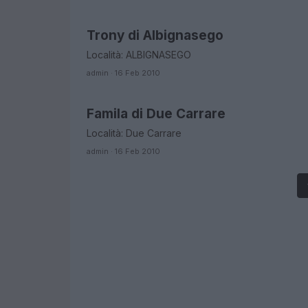
Trony di Albignasego
ORARI DI APERTURA NEGOZI
Località: ALBIGNASEGO
admin · 16 Feb 2010
Famila di Due Carrare
ORARI DI APERTURA NEGOZI
Località: Due Carrare
admin · 16 Feb 2010