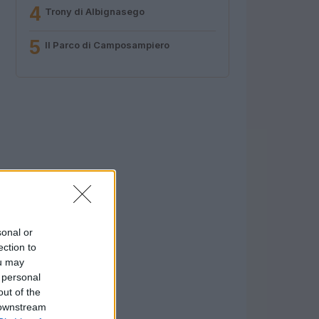
4
Trony di Albignasego
5
Il Parco di Camposampiero
sonal or
ection to
ou may
 personal
out of the
 downstream