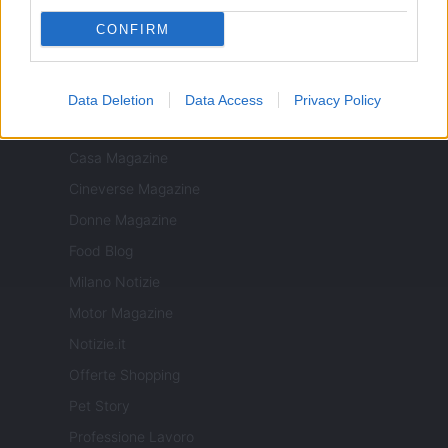
realizzati in collaborazione con autori indipendenti.
CONFIRM
Data Deletion
Data Access
Privacy Policy
ITALIA
Casa Magazine
Cineverse Magazine
Donne Magazine
Food Blog
Milano Notizie
Motor Magazine
Notizie.it
Offerte Shopping
Pet Story
Professione Lavoro