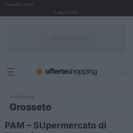
Salta al contenuto
7 Agosto 2026
7 Agosto 2026
⌕
⌕
×
Cerca
CATEGORIA
Grosseto
PAM – SUpermercato di
GROSSETO