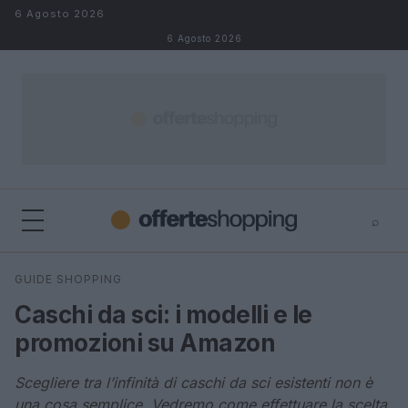
Salta al contenuto
6 Agosto 2026
6 Agosto 2026
⌕
⌕
×
GUIDE SHOPPING
Cerca
Caschi da sci: i modelli e le
promozioni su Amazon
Scegliere tra l’infinità di caschi da sci esistenti non è
una cosa semplice. Vedremo come effettuare la scelta