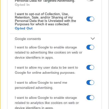
Personal Data for Targeted Advertising.
Opted In
Vedi su Amazon
POC Obex Spin Casco, Unisex Adulto:
il casco
I want to opt-out of Collection, Use,
da sci ha la linea di EPS, è pure dotato di un
Retention, Sale, and/or Sharing of my
Personal Data that Is Unrelated with the
sistema di sicurezza Spin. È particolarmente
Purposes for which it was collected.
Opted Out
robusto, i materiali di cui è costruito sono di
ultimissima generazione. Il casco da sci è
Google consents
funzionale e il massimo per quello che
concerne la sicurezza.
I want to allow Google to enable storage
related to advertising like cookies on web or
Vedi su Amazon
device identifiers in apps.
Ed infine il casco Atomic da gara
I want to allow my user data to be sent to
Google for online advertising purposes.
Vedi su Amazon
I want to allow Google to send me
personalized advertising.
I want to allow Google to enable storage
AUTORE
related to analytics like cookies on web or
Jimmy
device identifiers in apps.