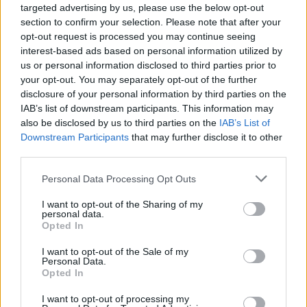
targeted advertising by us, please use the below opt-out
offerti presenti sulla piattaforma online di Amazon.
section to confirm your selection. Please note that after your
opt-out request is processed you may continue seeing
Bollé B-Free, Casco da Sci Bambina:
ottimo
interest-based ads based on personal information utilized by
casco da sci per bambina. Il casco risulta essere
us or personal information disclosed to third parties prior to
omologato, la struttura è IN-Mold, ha la taglia
your opt-out. You may separately opt-out of the further
regolabile e poi i paraorecchie sono amovibili.
disclosure of your personal information by third parties on the
Ha anche la ventilazione integrata. Se siete
IAB’s list of downstream participants. This information may
also be disclosed by us to third parties on the
IAB’s List of
appassionati di sci non potete no scegliere
Downstream Participants
that may further disclose it to other
questo modello di casco.
third parties.
Vedi su Amazon
Please note that this website/app uses one or more Google
Personal Data Processing Opt Outs
Smith Holt 2 Helmet, Casco da Sci Uomo:
si
services and may gather and store information including but
not limited to your visit or usage behaviour. You may click to
I want to opt-out of the Sharing of my
tratta di casco davvero bellissimo ed affidabile.
personal data.
grant or deny consent to Google and its third-party tags to
Ha degli ottimi paraorecchie, inoltre la specifica
Opted In
use your data for below specified purposes in below Google
clip per gli occhiali è davvero efficace. Si tratta
consent section.
I want to opt-out of the Sale of my
di un ottimo prodotto, l’ideale se praticate lo sci,
Personal Data.
questo casco vi garantirà una efficace
Opted In
protezione e una elevata sicurezza.
I want to opt-out of processing my