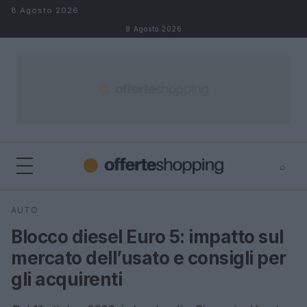
Salta al contenuto
8 Agosto 2026
8 Agosto 2026
⌕
⌕
×
AUTO
Cerca
Blocco diesel Euro 5: impatto sul
mercato dell’usato e consigli per
gli acquirenti