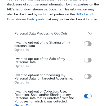
disclosure of your personal information by third parties on the
IAB’s list of downstream participants. This information may
AUTORE
also be disclosed by us to third parties on the
IAB’s List of
Beatrice Bonaventura
Downstream Participants
that may further disclose it to other
Beatrice Bonaventura ricorda la decisione di
third parties.
lasciare le passerelle di Firenze dopo un
Please note that this website/app uses one or more Google
servizio su sartorie locali; da allora guida
Personal Data Processing Opt Outs
services and may gather and store information including but
scelte stilistiche pratiche per lettori. In
not limited to your visit or usage behaviour. You may click to
I want to opt-out of the Sharing of my
redazione propone palette sobrie e mantiene
personal data.
grant or deny consent to Google and its third-party tags to
un archivio personale di tagli e cartamodelli
Opted In
use your data for below specified purposes in below Google
d’epoca.
consent section.
I want to opt-out of the Sale of my
Personal Data.
Opted In
I want to opt-out of processing my
Personal Data for Targeted Advertising.
Opted In
I want to opt-out of Collection, Use,
Retention, Sale, and/or Sharing of my
Personal Data that Is Unrelated with the
Purposes for which it was collected.
Opted Out