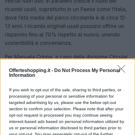
veicoli fuori uso. In parallelo cresce il ruolo dei
ricambi usati, soprattutto in un Paese come l’Italia,
dove l’età media del parco circolante è di circa 12-
13 anni. I ricambi originali usati possono offrire un
risparmio fino al 70% rispetto al nuovo, unendo
sostenibilità e convenienza.
Per Manuela Crippa, a capo della divisione Circular
Economy Global Commercial e Marketing
Offerteshopping.it -
Do Not Process My Personal
Development di Stellantis-SustainEra, la fine di un
Information
veicolo non coincide con la fine del suo valore: è
If you wish to opt-out of the sale, sharing to third parties, or
l’inizio di un nuovo ciclo. I ricambi usati e
rigenerati
processing of your personal or sensitive information for
possono offrire risparmi significativi per i
targeted advertising by us, please use the below opt-out
consumatori, fino al 70%, e contribuire a
section to confirm your selection. Please note that after your
opt-out request is processed you may continue seeing
mantenere in sicurezza un parco circolante
interest-based ads based on personal information utilized by
piuttosto vecchio.
us or personal information disclosed to third parties prior to
your opt-out. You may separately opt-out of the further