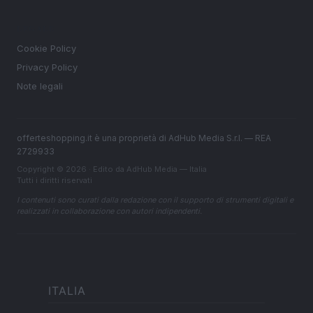
LEGALE
Cookie Policy
Privacy Policy
Note legali
offerteshopping.it è una proprietà di AdHub Media S.r.l. — REA
2729933
Copyright © 2026 · Edito da AdHub Media — Italia
Tutti i diritti riservati
I contenuti sono curati dalla redazione con il supporto di strumenti digitali e
realizzati in collaborazione con autori indipendenti.
ITALIA