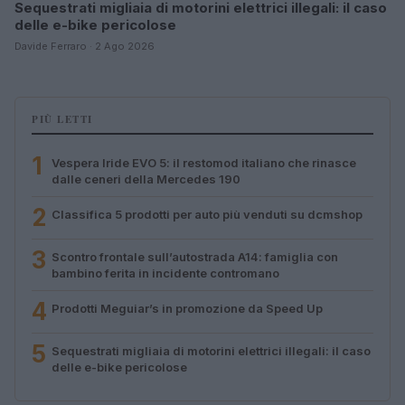
Sequestrati migliaia di motorini elettrici illegali: il caso
delle e-bike pericolose
Davide Ferraro · 2 Ago 2026
PIÙ LETTI
1
Vespera Iride EVO 5: il restomod italiano che rinasce
dalle ceneri della Mercedes 190
2
Classifica 5 prodotti per auto più venduti su dcmshop
3
Scontro frontale sull’autostrada A14: famiglia con
bambino ferita in incidente contromano
4
Prodotti Meguiar’s in promozione da Speed Up
5
Sequestrati migliaia di motorini elettrici illegali: il caso
delle e-bike pericolose