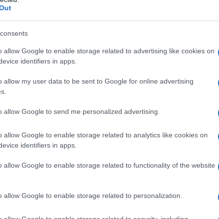
Out
ma. Formula base:
All-in = Offerta + Spedizione +
× Offerta) + Imposte
. La strategia operativa:
consents
 il target all-in e ricalcolare l’offerta affinché,
o allow Google to enable storage related to advertising like cookies on
te.
evice identifiers in apps.
o allow my user data to be sent to Google for online advertising
Valore
s.
€ 120,00
to allow Google to send me personalized advertising.
€ 9,90
o allow Google to enable storage related to analytics like cookies on
evice identifiers in apps.
€ 1,50
o allow Google to enable storage related to functionality of the website
10%
€ 0,00
o allow Google to enable storage related to personalization.
≈ € 97,30
o allow Google to enable storage related to security, including