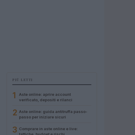
PIÙ LETTI
1
Aste online: aprire account
verificato, depositi e rilanci
2
Aste online: guida antitruffa passo-
passo per iniziare sicuri
3
Comprare in aste online e live:
tattiche, budget e rischi