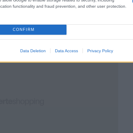
cation functionality and fraud prevention, and other user protection.
 risolve al contrario:
Offerta = (Target all-in −
poste) ÷ (1 + Commissioni %)
. Sostituendo i
− 0) ÷ 1,10 ≈ 97,3. Copiare la tabella e
CONFIRM
 di mantenere disciplina e di non farsi trascinare
Data Deletion
Data Access
Privacy Policy