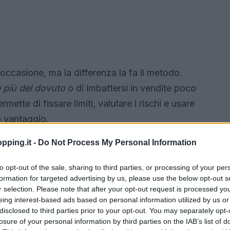
ccasione, ma la differenza la fa il metodo.
 più del dovuto
o di imbattersi in vendite poco
mette di fissare limiti, valutare i rischi e usare
o vantaggio.
pping.it -
Do Not Process My Personal Information
to opt-out of the sale, sharing to third parties, or processing of your per
formation for targeted advertising by us, please use the below opt-out s
r selection. Please note that after your opt-out request is processed y
eing interest-based ads based on personal information utilized by us or
disclosed to third parties prior to your opt-out. You may separately opt-
losure of your personal information by third parties on the IAB’s list of