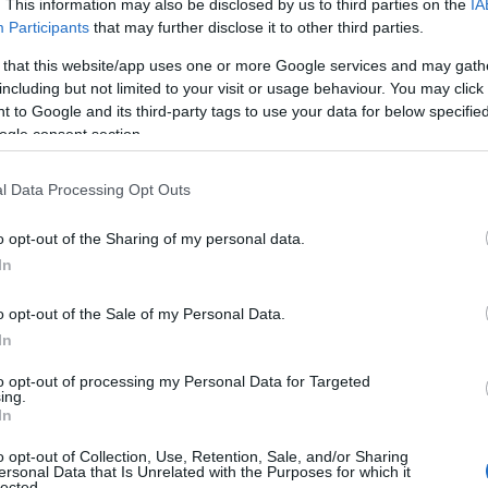
. This information may also be disclosed by us to third parties on the
IA
Participants
that may further disclose it to other third parties.
 that this website/app uses one or more Google services and may gath
including but not limited to your visit or usage behaviour. You may click 
 to Google and its third-party tags to use your data for below specifi
ogle consent section.
l Data Processing Opt Outs
so dopo passo tra
proxy bidding
sniping etico
o opt-out of the Sharing of my personal data.
In
e condizioni di vendita alla verifica del profilo del
l’oggetto giusto al prezzo giusto, evitando
o opt-out of the Sale of my Personal Data.
In
to opt-out of processing my Personal Data for Targeted
a all-in e tabella di calcolo
ing.
In
a. Il costo reale è l’
all-in
somma di offerta
o opt-out of Collection, Use, Retention, Sale, and/or Sharing
ersonal Data that Is Unrelated with the Purposes for which it
oste. La regola d’oro: fissare prima il
tetto di
lected.