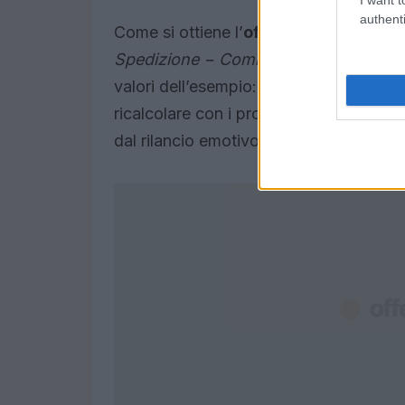
authenti
Come si ottiene l’
offerta massima
? Si
Spedizione − Commissioni fisse − Im
valori dell’esempio: (120 − 9,90 − 1,50 
ricalcolare con i propri numeri consente
dal rilancio emotivo.