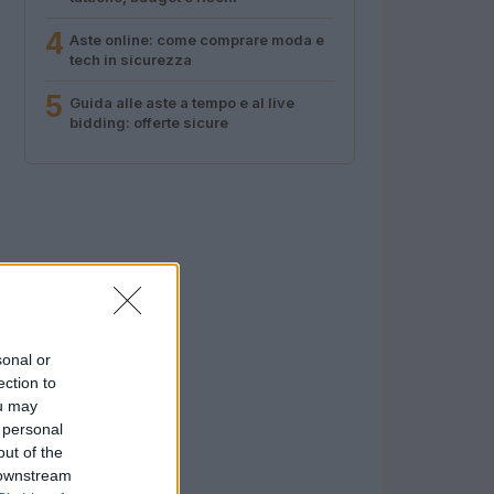
4
Aste online: come comprare moda e
tech in sicurezza
5
Guida alle aste a tempo e al live
bidding: offerte sicure
sonal or
ection to
ou may
 personal
out of the
 downstream