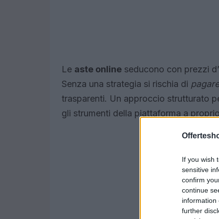
Le
aste online
seducono con prezzi d’o
Senza una strategia si rischia di
pagare
trasparenti. Un approccio strutturato per
gli strumenti della piattaforma a propri
Offertesho
If you wish 
sensitive in
confirm you
continue se
information 
further disc