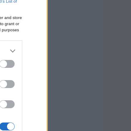
B’s List of
er and store
to grant or
ed purposes