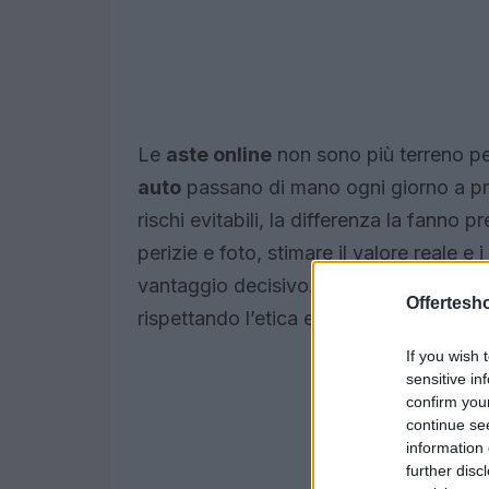
Le
aste online
non sono più terreno pe
auto
passano di mano ogni giorno a pre
rischi evitabili, la differenza la fann
perizie e foto, stimare il valore reale e 
vantaggio decisivo. Qui una guida concr
Offertesho
rispettando l’etica e mettendo al sicuro
If you wish 
sensitive in
confirm you
continue se
information 
further disc