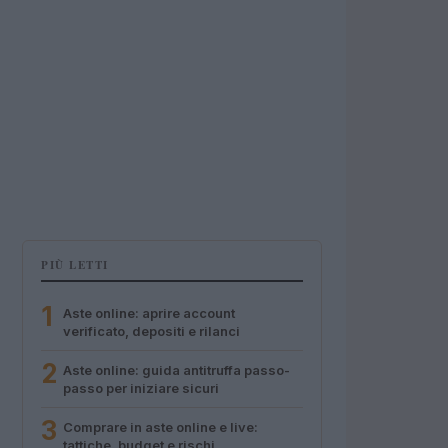
PIÙ LETTI
1
Aste online: aprire account
verificato, depositi e rilanci
2
Aste online: guida antitruffa passo-
passo per iniziare sicuri
3
Comprare in aste online e live:
tattiche, budget e rischi