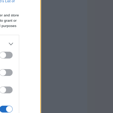
B’s List of
er and store
to grant or
ed purposes