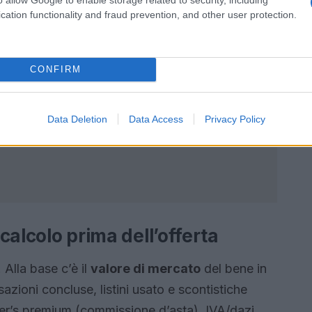
cation functionality and fraud prevention, and other user protection.
CONFIRM
Data Deletion
Data Access
Privacy Policy
 calcolo prima dell’offerta
. Alla base c’è il
valore di mercato
del bene in
azioni concluse, listini usato e scontistiche
r’s premium (commissione d’asta), IVA/dazi,