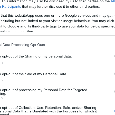
. This information may also be disclosed by us to third parties on the
IA
Participants
that may further disclose it to other third parties.
 that this website/app uses one or more Google services and may gath
including but not limited to your visit or usage behaviour. You may click 
 to Google and its third-party tags to use your data for below specifi
ogle consent section.
l Data Processing Opt Outs
o opt-out of the Sharing of my personal data.
In
 check-up completo del lotto:
documenti
stato
o opt-out of the Sale of my Personal Data.
izione e immagini. Conoscere le regole della
In
o in anticipo riduce l’emotività e alza la
to opt-out of processing my Personal Data for Targeted
ing.
 sorprese.
In
o opt-out of Collection, Use, Retention, Sale, and/or Sharing
 cosa indicano davvero
ersonal Data that Is Unrelated with the Purposes for which it
lected.