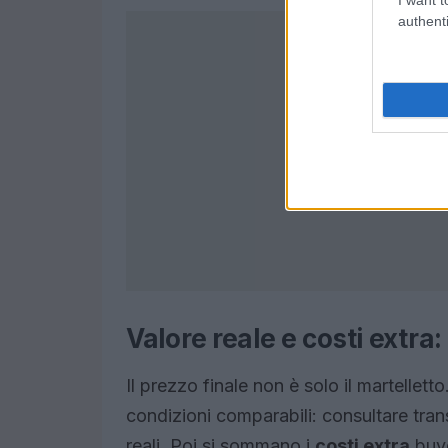
authenti
Valore reale e costi extra:
Il prezzo finale non è solo il martelletto
condizioni comparabili: consultare trans
reali. Poi si sommano i
costi extra
buye