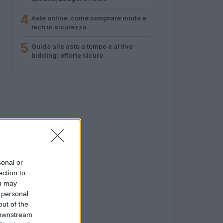
4
Aste online: come comprare moda e
tech in sicurezza
5
Guida alle aste a tempo e al live
bidding: offerte sicure
sonal or
ection to
ou may
 personal
out of the
 downstream