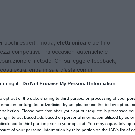
r pochi esperti: moda,
elettronica
e perfino
zzi competitivi. Tra occasioni autentiche e
o preparazione e metodo. Chi sa leggere feedback,
i costi extra, entra in sala d’asta con un
eta, pensata per chi vuole fare offerte efficaci,
pping.it -
Do Not Process My Personal Information
 il proprio budget.
to opt-out of the sale, sharing to third parties, or processing of your per
formation for targeted advertising by us, please use the below opt-out s
r selection. Please note that after your opt-out request is processed y
eing interest-based ads based on personal information utilized by us or
disclosed to third parties prior to your opt-out. You may separately opt-
losure of your personal information by third parties on the IAB’s list of