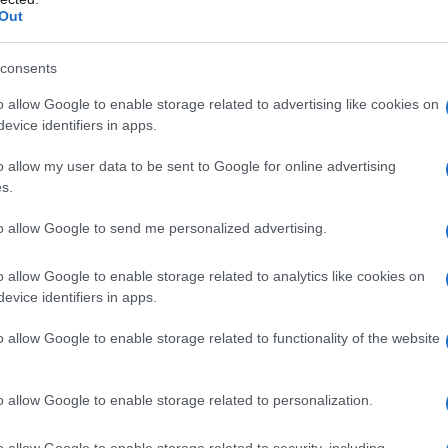
Out
l venditore, ma vanno letti in profondità.
delle recensioni e la risposta a eventuali
consents
ecessariamente rischioso, ma richiede
o allow Google to enable storage related to advertising like cookies on
ie
sono il cuore: verificare chi le ha redatte, la
evice identifiers in apps.
etri certificati per un’auto, test funzionali per
o allow my user data to be sent to Google for online advertising
 e l’eventuale copertura assicurativa della
s.
to allow Google to send me personalized advertising.
 e coerenti con la descrizione. Cercare segni
o allow Google to enable storage related to analytics like cookies on
atch tra numeri di serie e scheda, ombre
evice identifiers in apps.
iedere scatti aggiuntivi su punti critici è
o allow Google to enable storage related to functionality of the website
acro di cuciture, timbri, seriali; per elettronica,
eroni, vano motore, sottoscocca e interno
o allow Google to enable storage related to personalization.
o allow Google to enable storage related to security, including